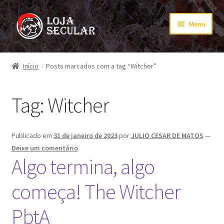
Pular
Pular
Menu
para
para
navegação
o
Início
conteúdo
Início
Posts marcados com a tag “Witcher”
Carrinho
Tag:
Witcher
Finalização de compra
Minha conta
Publicado em
31 de janeiro de 2023
por
JULIO CESAR DE MATOS
—
Deixe um comentário
PagSeguro
Algo termina, algo
começa! The Witcher
PagSeguro Checkout
PbtA
PagSeguro Checkout Transparente