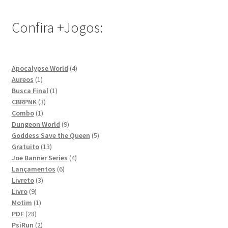
Confira +Jogos:
4
Apocalypse World
4
1
produtos
Aureos
1
produto
1
Busca Final
1
3
produto
CBRPNK
3
1
produtos
Combo
1
produto
9
Dungeon World
9
produtos
5
Goddess Save the Queen
5
13
produtos
Gratuito
13
produtos
4
Joe Banner Series
4
6
produtos
Lançamentos
6
3
produtos
Livreto
3
9
produtos
Livro
9
produtos
1
Motim
1
28
produto
PDF
28
produtos
2
PsiRun
2