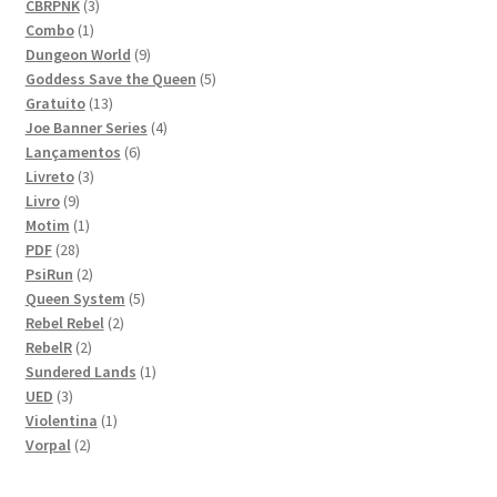
3
produto
CBRPNK
3
1
produtos
Combo
1
produto
9
Dungeon World
9
produtos
5
Goddess Save the Queen
5
13
produtos
Gratuito
13
produtos
4
Joe Banner Series
4
6
produtos
Lançamentos
6
3
produtos
Livreto
3
9
produtos
Livro
9
produtos
1
Motim
1
28
produto
PDF
28
produtos
2
PsiRun
2
produtos
5
Queen System
5
2
produtos
Rebel Rebel
2
2
produtos
RebelR
2
produtos
1
Sundered Lands
1
3
produto
UED
3
produtos
1
Violentina
1
2
produto
Vorpal
2
produtos