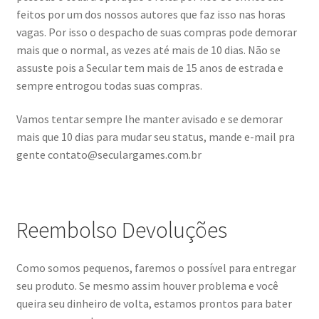
feitos por um dos nossos autores que faz isso nas horas
PagSeguro Erro
vagas. Por isso o despacho de suas compras pode demorar
mais que o normal, as vezes até mais de 10 dias. Não se
PagSeguro Ordem Recebida
assuste pois a Secular tem mais de 15 anos de estrada e
sempre entrogou todas suas compras.
Política de Envio
Vamos tentar sempre lhe manter avisado e se demorar
Política de privacidade
mais que 10 dias para mudar seu status, mande e-mail pra
gente contato@seculargames.com.br
Reembolso Devoluções
Como somos pequenos, faremos o possível para entregar
seu produto. Se mesmo assim houver problema e você
queira seu dinheiro de volta, estamos prontos para bater