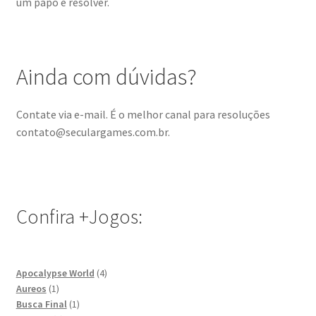
um papo e resolver.
Ainda com dúvidas?
Contate via e-mail. É o melhor canal para resoluções
contato@seculargames.com.br.
Confira +Jogos:
4
Apocalypse World
4
1
produtos
Aureos
1
produto
1
Busca Final
1