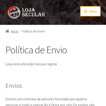
Pular
Pular
Menu
para
para
navegação
o
Início
conteúdo
Início
Política de Envio
Carrinho
Política de Envio
Finalização de compra
Minha conta
Leia com atenção nossas regras
PagSeguro
Envios
PagSeguro Checkout
Somos um coletivo de autores formado por quatro
PagSeguro Checkout Transparente
pessoas e toda a operação é feita por nós Os envios são