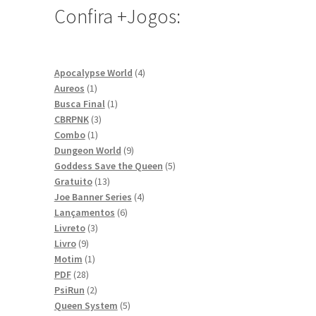
Confira +Jogos:
4
Apocalypse World
4
1
produtos
Aureos
1
produto
1
Busca Final
1
3
produto
CBRPNK
3
1
produtos
Combo
1
produto
9
Dungeon World
9
produtos
5
Goddess Save the Queen
5
13
produtos
Gratuito
13
produtos
4
Joe Banner Series
4
6
produtos
Lançamentos
6
3
produtos
Livreto
3
9
produtos
Livro
9
produtos
1
Motim
1
28
produto
PDF
28
produtos
2
PsiRun
2
produtos
5
Queen System
5