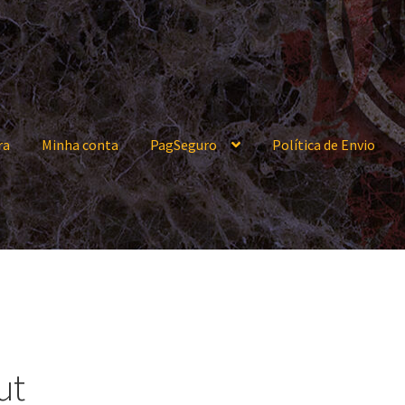
ra
Minha conta
PagSeguro
Política de Envio
conta
PagSeguro
Política de Envio
Política de privacidade
ut