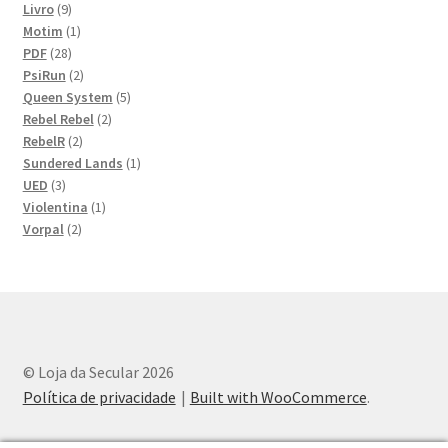
9
produtos
Livro
9
produtos
1
Motim
1
28
produto
PDF
28
produtos
2
PsiRun
2
produtos
5
Queen System
5
2
produtos
Rebel Rebel
2
2
produtos
RebelR
2
produtos
1
Sundered Lands
1
3
produto
UED
3
produtos
1
Violentina
1
2
produto
Vorpal
2
produtos
© Loja da Secular 2026
Política de privacidade
Built with WooCommerce
.