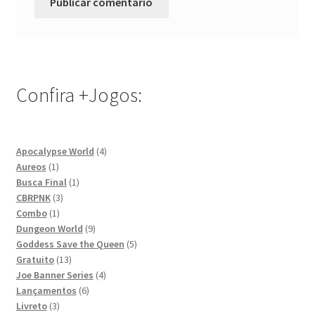
Confira +Jogos:
4
Apocalypse World
4
1
produtos
Aureos
1
produto
1
Busca Final
1
3
produto
CBRPNK
3
1
produtos
Combo
1
produto
9
Dungeon World
9
produtos
5
Goddess Save the Queen
5
13
produtos
Gratuito
13
produtos
4
Joe Banner Series
4
6
produtos
Lançamentos
6
3
produtos
Livreto
3