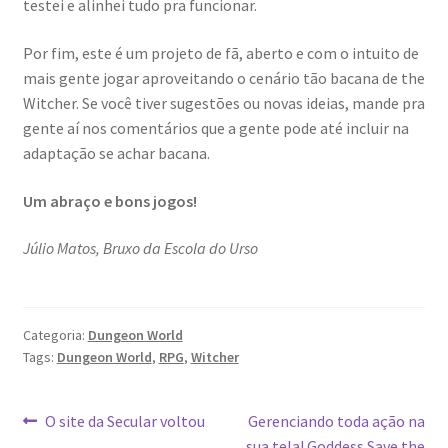
testei e alinhei tudo pra funcionar.
Por fim, este é um projeto de fã, aberto e com o intuito de
mais gente jogar aproveitando o cenário tão bacana de the
Witcher. Se você tiver sugestões ou novas ideias, mande pra
gente aí nos comentários que a gente pode até incluir na
adaptação se achar bacana.
Um abraço e bons jogos!
Júlio Matos, Bruxo da Escola do Urso
Categoria:
Dungeon World
Tags:
Dungeon World
,
RPG
,
Witcher
Navegação
Post
Próximo
O site da Secular voltou
Gerenciando toda ação na
anterior:
post:
sua tela! Goddess Save the