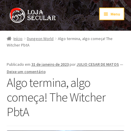
Pular
Pular
Menu
para
para
navegação
o
Início
conteúdo
Início
Dungeon World
Algo termina, algo começa! The
Witcher PbtA
Carrinho
Finalização de compra
Publicado em
31 de janeiro de 2023
por
JULIO CESAR DE MATOS
—
Deixe um comentário
Minha conta
Algo termina, algo
começa! The Witcher
PagSeguro
PbtA
PagSeguro Checkout
PagSeguro Checkout Transparente