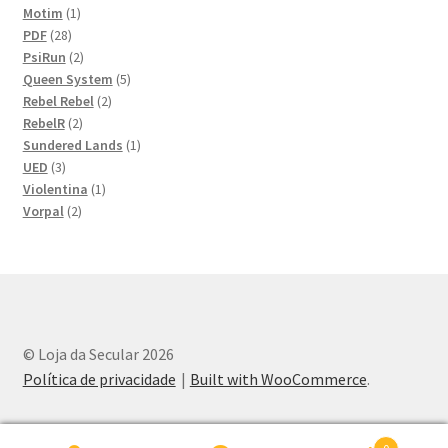
produtos
1
Motim
1
28
produto
PDF
28
produtos
2
PsiRun
2
produtos
5
Queen System
5
2
produtos
Rebel Rebel
2
2
produtos
RebelR
2
produtos
1
Sundered Lands
1
3
produto
UED
3
produtos
1
Violentina
1
2
produto
Vorpal
2
produtos
© Loja da Secular 2026
Política de privacidade
Built with WooCommerce
.