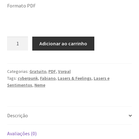
Formato PDF
Cyberfunk
Adicionar ao carrinho
RPG
quantidade
Categorias:
Gratuito
,
PDF
,
Vorpal
Tags:
cyberpunk
,
Fabiano
,
Lasers & Feelings
,
Lasers e
Sentimentos
,
Neme
Descrição
Avaliações (0)