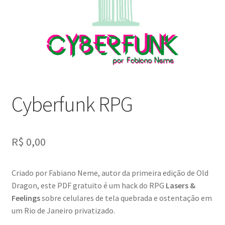
PagSeguro Erro
PagSeguro Ordem Recebida
Política de Envio
Política de privacidade
Cyberfunk RPG
R$
0,00
Criado por Fabiano Neme, autor da primeira edição de Old
Dragon, este PDF gratuito é um hack do RPG
Lasers &
Feelings
sobre celulares de tela quebrada e ostentação em
um Rio de Janeiro privatizado.