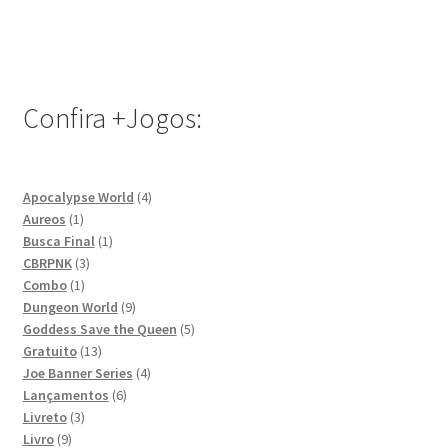
Confira +Jogos:
4
Apocalypse World
4
1
produtos
Aureos
1
produto
1
Busca Final
1
3
produto
CBRPNK
3
1
produtos
Combo
1
produto
9
Dungeon World
9
produtos
5
Goddess Save the Queen
5
13
produtos
Gratuito
13
produtos
4
Joe Banner Series
4
6
produtos
Lançamentos
6
3
produtos
Livreto
3
9
produtos
Livro
9