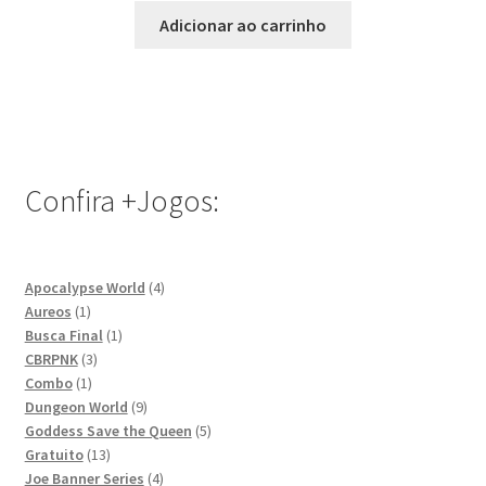
Adicionar ao carrinho
Confira +Jogos:
4
Apocalypse World
4
1
produtos
Aureos
1
produto
1
Busca Final
1
3
produto
CBRPNK
3
1
produtos
Combo
1
produto
9
Dungeon World
9
produtos
5
Goddess Save the Queen
5
13
produtos
Gratuito
13
produtos
4
Joe Banner Series
4