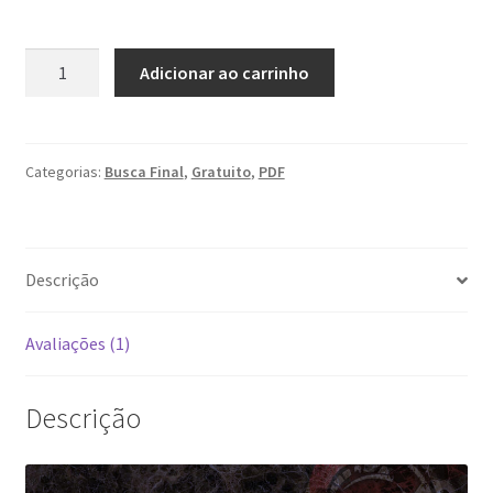
baseado em
avaliação de
Busca
cliente
Adicionar ao carrinho
Final
quantidade
Categorias:
Busca Final
,
Gratuito
,
PDF
Descrição
Avaliações (1)
Descrição