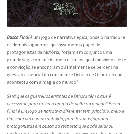
Busca Final
é um jogo de narrativa épica, onde o narrador e
os demais jogadores, que assumem o papel de
protagonistas da história, forjam em conjunto uma
grande saga com início, meio e fim, na qual indivíduos de fé
e convicção se encontram ou finalmente se perdem na
questão essencial do continente fictício de Othora: o que
aconteceu com a magia do mundo?
Será que os guerreiros errantes de Othora têm o que é
necessário para trazer a magia de volta ao mundo? Busca
Final é um jogo de narrativa diferente: tem princípio, meio e
fim, com um enredo definido, para levar os jogadores
protagonistas em busca da resposta que pode selar ou
mudar para sempre o destino de seu universo e das pessoas