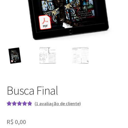
PagSeguro Erro
PagSeguro Ordem Recebida
Política de Envio
Política de privacidade
Busca Final
(
1
avaliação de cliente)
Avaliado
1
como
5.00
de
R$
0,00
5, com