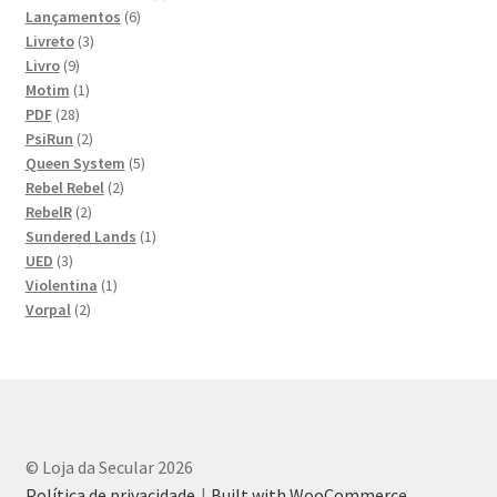
6
produtos
Lançamentos
6
3
produtos
Livreto
3
9
produtos
Livro
9
produtos
1
Motim
1
28
produto
PDF
28
produtos
2
PsiRun
2
produtos
5
Queen System
5
2
produtos
Rebel Rebel
2
2
produtos
RebelR
2
produtos
1
Sundered Lands
1
3
produto
UED
3
produtos
1
Violentina
1
2
produto
Vorpal
2
produtos
© Loja da Secular 2026
Política de privacidade
Built with WooCommerce
.