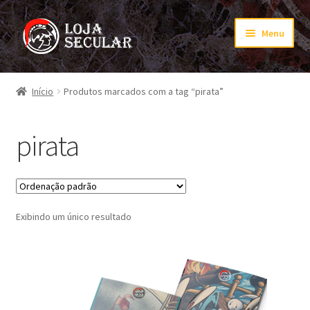
Pular
Pular
Menu
para
para
navegação
o
Início
conteúdo
Início
Produtos marcados com a tag “pirata”
Carrinho
pirata
Finalização de compra
Minha conta
Exibindo um único resultado
PagSeguro
PagSeguro Checkout
PagSeguro Checkout Transparente