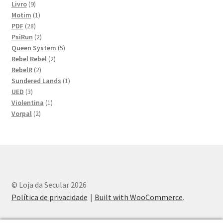
9
produtos
Livro
9
produtos
1
Motim
1
28
produto
PDF
28
produtos
2
PsiRun
2
produtos
5
Queen System
5
2
produtos
Rebel Rebel
2
2
produtos
RebelR
2
produtos
1
Sundered Lands
1
3
produto
UED
3
produtos
1
Violentina
1
2
produto
Vorpal
2
produtos
© Loja da Secular 2026
Política de privacidade
Built with WooCommerce
.