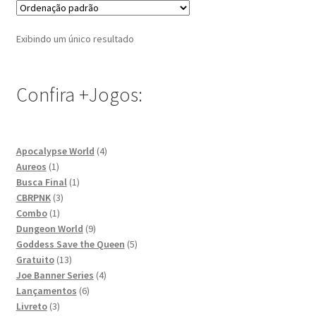
Exibindo um único resultado
Confira +Jogos:
4
Apocalypse World
4
1
produtos
Aureos
1
produto
1
Busca Final
1
3
produto
CBRPNK
3
1
produtos
Combo
1
produto
9
Dungeon World
9
produtos
5
Goddess Save the Queen
5
13
produtos
Gratuito
13
produtos
4
Joe Banner Series
4
6
produtos
Lançamentos
6
3
produtos
Livreto
3